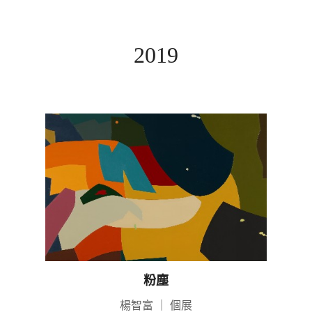
2019
粉塵
楊智富
｜
個展