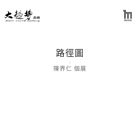
路徑圖
/
陳界仁 個展