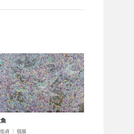
大魚
周佑貞
｜
個展