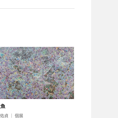
大魚
周佑貞
｜
個展