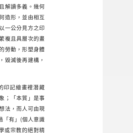
且解讀多義。幾何
何造形，並由相互
以一公分見方之印
繁複且具層次的畫
的勞動，形塑身體
，毀滅後再建構，
的印記繪畫裡潛藏
象；「本質」是事
想法，而人可由現
過「有」(個人意識
哲學或宗教的絕對精