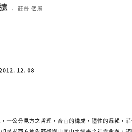
馬遠
莊普 個展
/
2012. 12. 08
記，一公分見方之哲理，合宜的構成，隱性的邏輯，莊
，如尋求西方抽象藝術與中國山水繪畫之視覺命題，矩