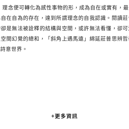
，理念便可轉化為感性事物的形，成為自在或實有，
為自在自為的存在，達到所謂理念的自我認識。閱讀莊
的卻是無法被詮釋的結構與空間，或許無法看懂，卻可
及空間幻覺的總和，「斜角上遇馬遠」綿延莊普思辨哲
的詩意世界。
+更多資訊