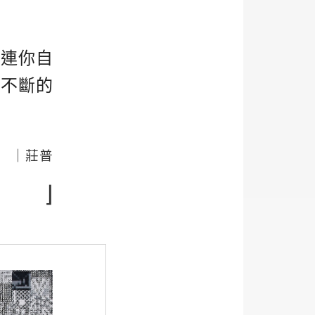
果連你自
！不斷的
｜莊普
⌋