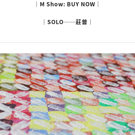
｜M Show: BUY NOW｜
｜
SOLO──莊普｜