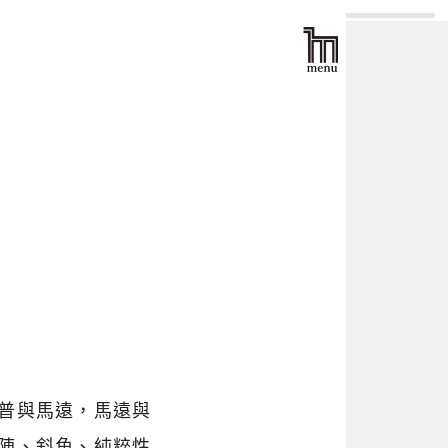
普與馬遠，馬遠與
陣、斜角、純粹性