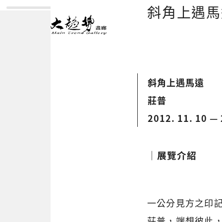
斜角上遇
斜角上遇馬遠
莊普
2012. 11. 10 — 
│展覽介紹
一公分見方之印
莊普，端想彼此