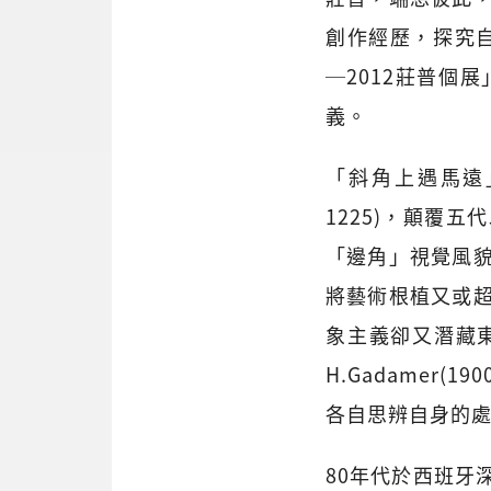
創作經歷，探究自
─2012莊普個
義。
「斜角上遇馬遠
1225)，顛覆
「邊角」視覺風
將藝術根植又或
象主義卻又潛藏
H.Gadamer
各自思辨自身的
80年代於西班牙