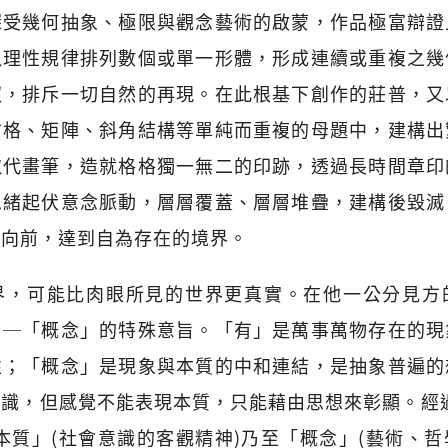
深受幾何抽象、極限與觀念藝術的啟蒙，作品極富辯證
以理性規律排列數個或單一形體，形成連續或重複之幾
馭，排斥一切自然的再現。在此根基下創作的莊普，又
方格、矩陣、斜角結構等單純而重複的母題中，建構出
取代畫筆，造就格格獨一無二的印跡，透過長時間章印
思緒起伏意念脈動，層層覆蓋、層層堆疊，建構後毀滅
維向前，達到自為存在的境界。
界，可能比肉眼所見的世界更真實。在他一公分見方
」─「概念」的特殊意旨。「有」是萬事萬物存在的現
性；「概念」是現象與本質的中和連結，是抽象普遍的
識，但感覺不能表現本質，只能藉由思想來彰顯。經
本質」(社會意識的客觀精神)乃至「概念」(藝術、