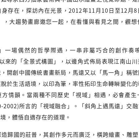
身存在，探訪內在光景，2012年11月10日至12月
展」，大趨勢畫廊邀您一起，在看懂與看見之間，觀
」一場偶然的哲學際遇，一串非屬巧合的創作奏鳴。馬
五代以來的「全景式構圖」，以邊角式佈局表現江南山
貌，開創中國傳統書畫新局，馬遠又以「馬一角」稱號
超脫於生活語境，以印為筆，率性拓印生命轉瞬變化的
東方情韻。當兩種不同歷史「視域」相遇，必會產生
(1900-2002)所言的「視域融合」。「斜角上遇馬遠」
處境，體悟自適存在的道理。
深造歸國的莊普，其創作多元而廣泛，橫跨繪畫、雕