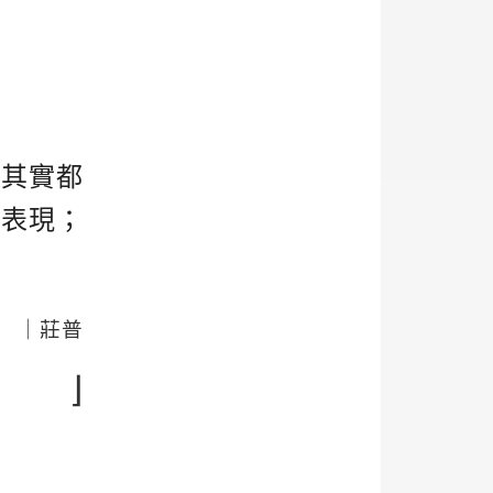
。其實都
的表現；
｜莊普
⌋