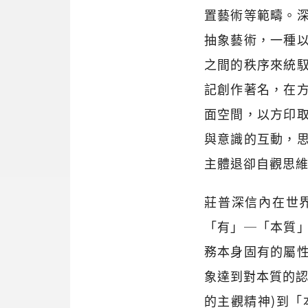
置藝術等範疇。
抽象藝術，一種
之間的秩序來統
記創作著名，在
面空間，以方印
與意識的互動，
主體退卻自觀思
莊普深信內在世
「有」─「本質
務本身固有的屬
象達到對本質的認
的主觀精神)到「