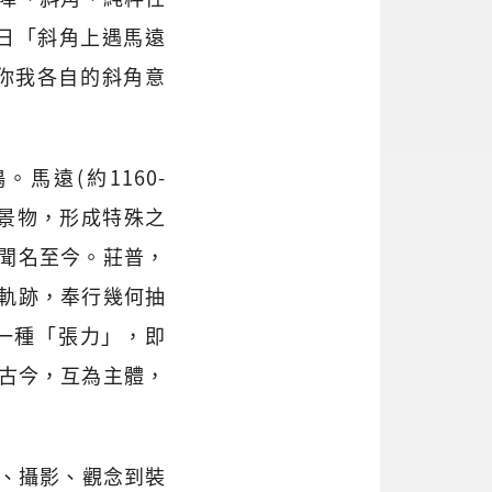
8日「斜角上遇馬遠
想你我各自的斜角意
遠(約1160-
川景物，形成特殊之
聞名至今。莊普，
軌跡，奉行幾何抽
一種「張力」，即
交融古今，互為主體，
塑、攝影、觀念到裝