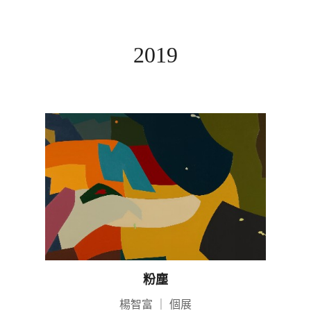
2019
粉塵
楊智富
｜
個展