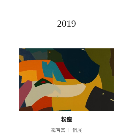
2019
粉塵
楊智富
｜
個展