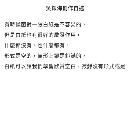
吳銀海創作自述
有時候面對一張白紙是不容易的，
但是白紙也有很好的啟發作用，
什麼都沒有，也什麼都有，
形式是空的，無形上卻是飽滿的，
白紙可以讓我們學習欣賞空白、寂靜沒有形式或是
虛空。
虛空 聽起來是孤寂的，
以至於我們認為需要做點什麼來填滿虛空……
人們會說，創作必須充滿對立或掙扎，情緒起伏可
以引發共鳴，