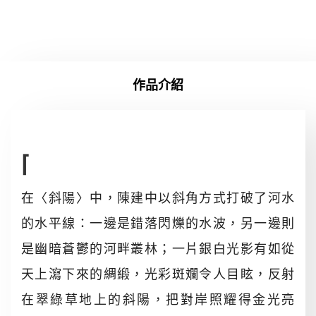
作品介紹
⌈
在〈斜陽〉中，陳建中以斜角方式打破了河水
的水平線：一邊是錯落閃爍的水波，另一邊則
是幽暗蒼鬱的河畔叢林；一片銀白光影有如從
天上瀉下來的綢緞，光彩斑斕令人目眩，反射
在翠綠草地上的斜陽，把對岸照耀得金光亮