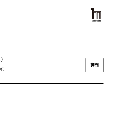
-）
詢問
ng