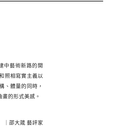
陳建中藝術新路的開
和照相寫實主義以
構、體量的同時，
油畫的形式美感。
｜邵大箴 藝評家