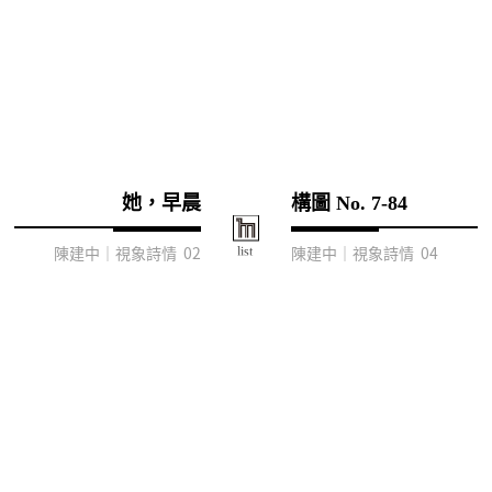
她，早晨
構圖 No. 7-84
陳建中｜視象詩情 02
陳建中｜視象詩情 04