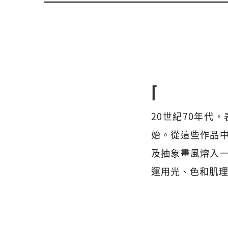
⌈
20世紀70年代
始。從這些作品
及抽象畫風熔入
運用光、色和肌