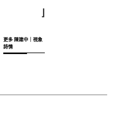
⌋
更多 陳建中｜視象
詩情