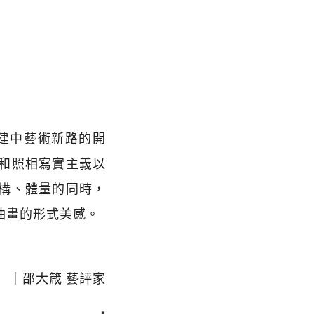
陳建中藝術新路的開
和照相寫實主義以
構、體量的同時，
油畫的形式美感。
｜邵大箴 藝評家