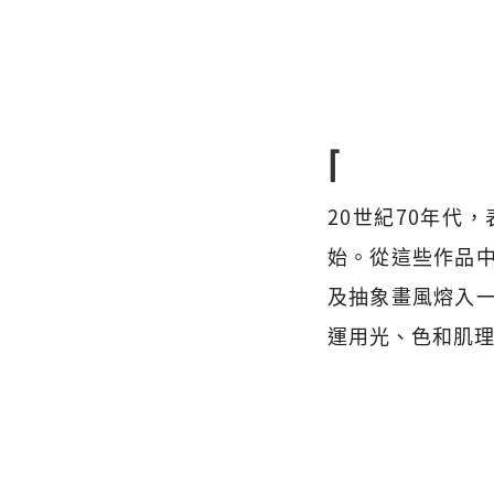
⌈
20世紀70年代
始。從這些作品
及抽象畫風熔入
運用光、色和肌