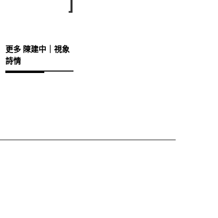
⌋
更多 陳建中｜視象
詩情