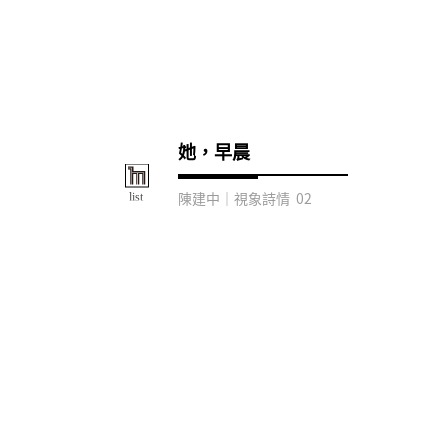
她，早晨
陳建中｜視象詩情 02