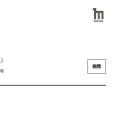
-）
詢問
ng