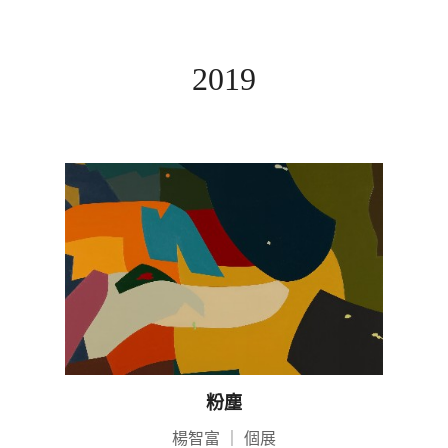
2019
粉塵
楊智富
｜
個展