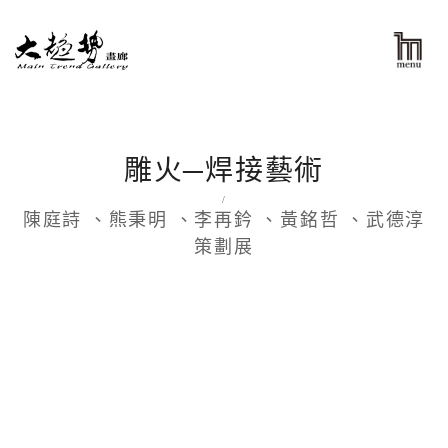
雕火─焊接藝術
/
陳庭詩 、熊秉明 、李再鈐 、黃銘哲 、武德淳
策劃展