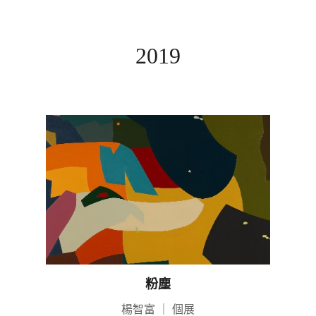
2019
粉塵
楊智富
｜
個展