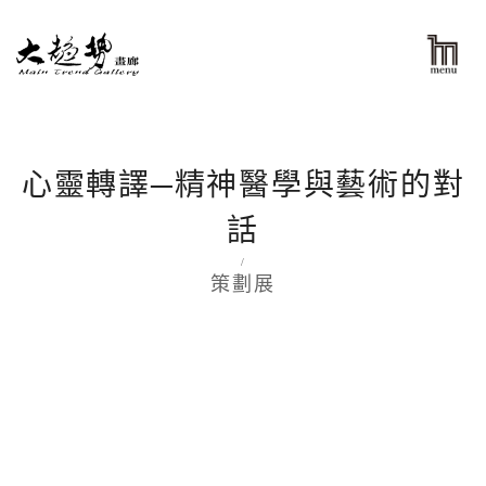
心靈轉譯─精神醫學與藝術的對
話
/
策劃展