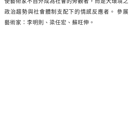
使藝術家不自外成為社會的旁觀者，而是大環境之
政治趨勢與社會體制支配下的情感反應者。 參展
藝術家：李明則、梁任宏、蘇旺伸。
航向新世紀─大趨勢
絕對身體─當代台灣
開幕展
女性的藝術知覺
策劃展
策劃展