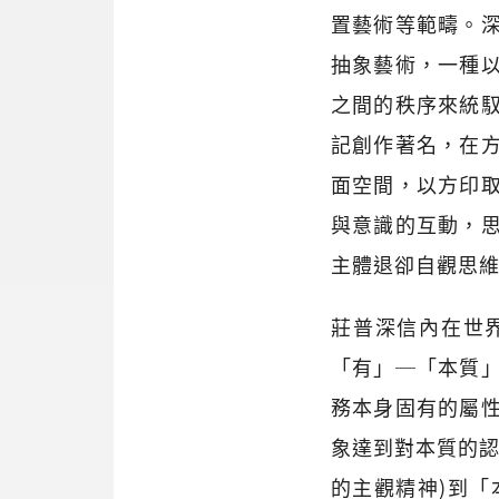
置藝術等範疇。
抽象藝術，一種
之間的秩序來統
記創作著名，在
面空間，以方印
與意識的互動，
主體退卻自觀思
莊普深信內在世
「有」─「本質
務本身固有的屬
象達到對本質的認
的主觀精神)到「