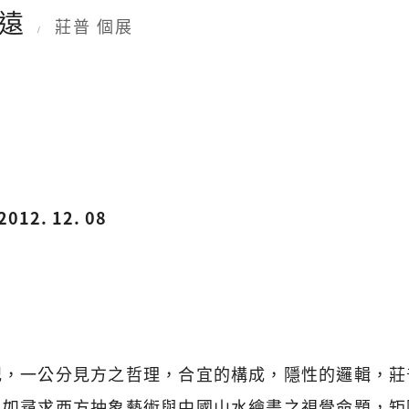
馬遠
莊普 個展
/
2012. 12. 08
記，一公分見方之哲理，合宜的構成，隱性的邏輯，莊
，如尋求西方抽象藝術與中國山水繪畫之視覺命題，矩