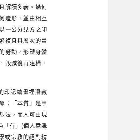
且解讀多義。幾何
何造形，並由相互
以一公分見方之印
繁複且具層次的畫
的勞動，形塑身體
，毀滅後再建構，
的印記繪畫裡潛藏
象；「本質」是事
想法，而人可由現
過「有」(個人意識
哲學或宗教的絕對精