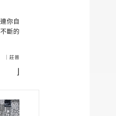
果連你自
！不斷的
｜莊普
⌋