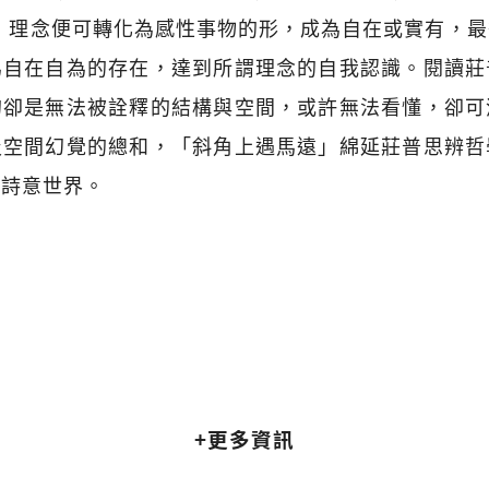
，理念便可轉化為感性事物的形，成為自在或實有，
為自在自為的存在，達到所謂理念的自我認識。閱讀莊
的卻是無法被詮釋的結構與空間，或許無法看懂，卻可
及空間幻覺的總和，「斜角上遇馬遠」綿延莊普思辨哲
的詩意世界。
+更多資訊