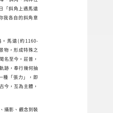
8日「斜角上遇馬遠
想你我各自的斜角意
遠(約1160-
川景物，形成特殊之
聞名至今。莊普，
軌跡，奉行幾何抽
一種「張力」，即
交融古今，互為主體，
塑、攝影、觀念到裝