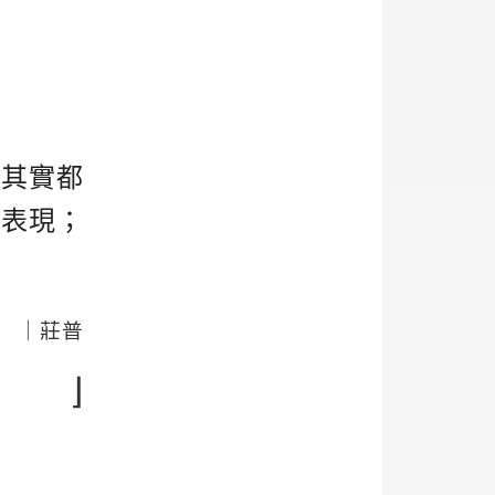
。其實都
的表現；
｜莊普
⌋