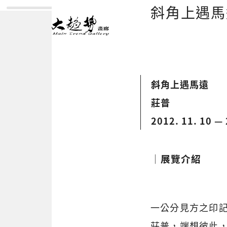
斜角上遇
斜角上遇馬遠
莊普
2012. 11. 10 — 
│展覽介紹
一公分見方之印
莊普，端想彼此