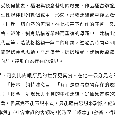
深受幾何抽象、極限與觀念藝術的啟蒙，作品極富辯證
以理性規律排列數個或單一形體，形成連續或重複之幾
馭，排斥一切自然的再現。在此根基下創作的莊普，又
方格、矩陣、斜角結構等單純而重複的母題中，建構出
取代畫筆，造就格格獨一無二的印跡，透過長時間章印
思緒起伏意念脈動，層層覆蓋、層層堆疊，建構後毀滅
維向前，達到自為存在的境界。
界，可能比肉眼所見的世界更真實。在他一公分見方
」─「概念」的特殊意旨。「有」是萬事萬物存在的現
性；「概念」是現象與本質的中和連結，是抽象普遍的
識，但感覺不能表現本質，只能藉由思想來彰顯。經
本質」(社會意識的客觀精神)乃至「概念」(藝術、