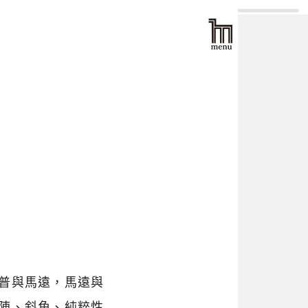
普與馬遠，馬遠與
陣、斜角、純粹性