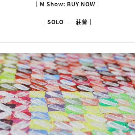
｜M Show: BUY NOW｜
｜
SOLO──莊普｜