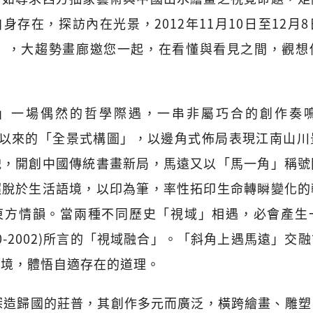
身存在，探訪內在光景，2012年11月10日至12月
展」，大趨勢畫廊邀您一起，在看懂與看見之間，觀
」一場偶然的哲學際遇，一串非屬巧合的創作奏鳴。馬
五代以來的「全景式構圖」，以邊角式佈局表現江南山
貌，開創中國傳統書畫新局，馬遠又以「馬一角」稱號
超脫於生活語境，以印為筆，率性拓印生命轉瞬變化的
東方情韻。當兩種不同歷史「視域」相遇，必會產生
(1900-2002)所言的「視域融合」。「斜角上遇馬遠」
處境，體悟自適存在的道理。
深造歸國的莊普，其創作多元而廣泛，橫跨繪畫、雕