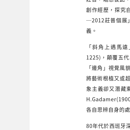
創作經歷，探究自
─2012莊普個
義。
「斜角上遇馬遠
1225)，顛覆
「邊角」視覺風
將藝術根植又或
象主義卻又潛藏
H.Gadamer
各自思辨自身的
80年代於西班牙