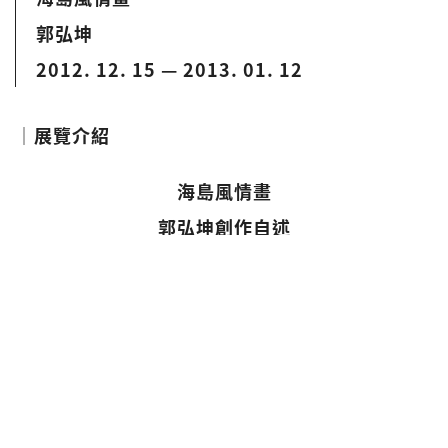
郭弘坤
2012. 12. 15 — 2013. 01. 12
│展覽介紹
海島風情畫
郭弘坤創作自述
二十世紀初葉，殖民時期的臺灣，初體驗西式教育
的藝術風潮，以實地寫生創作出，屬於臺灣民情中
獨有的，海島閩式與殖民建築群落的時代畫像。將
近一個世紀的推進，我們的環境隨國際商業生產為
藍圖，逐漸形成農地上特殊的建築景緻，以點狀實