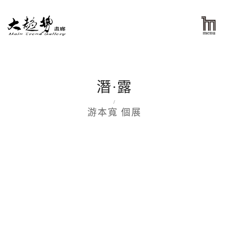
潛·露
/
游本寬 個展