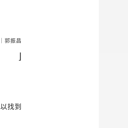
。
｜郭振昌
⌋
可以找到