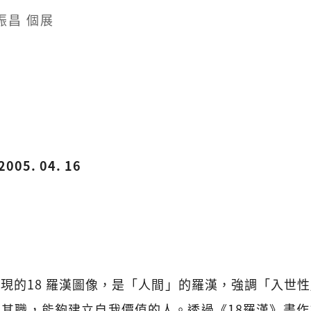
振昌 個展
2005. 04. 16
現的18 羅漢圖像，是「人間」的羅漢，強調「入世
其職，能夠建立自我價值的人。透過《18羅漢》畫