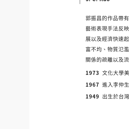
郭振昌的作品帶
藝術表現手法反
展以及經濟快速
富不均、物質氾
關係的疏離以及
1973
文化大學
1967
進入李仲
1949
出生於台