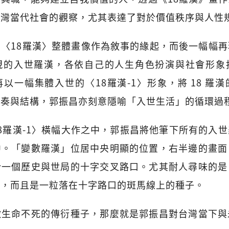
台灣當代社會的觀察，尤其表達了對於價值秩序與人性
〈18羅漢〉整體畫像作為敘事的緣起，而後一幅幅
現的入世羅漢，各依自己的人生角色扮演與社會形象
以一幅集體入世的〈18羅漢-1〉形象，將 18 羅
節奏與結構，郭振昌亦刻意隱喻「入世生活」的循環過
8羅漢-1〉橫幅大作之中，郭振昌將他筆下所有的入
中。「變數羅漢」位居中央明顯的位置，右半邊的畫面
於一個歷史與世局的十字交叉路口。尤其耐人尋味的是
子，而且是一粒落在十字路口的斑馬線上的種子。
徵生命不死的傳衍種子，那麼就是郭振昌對台灣當下與