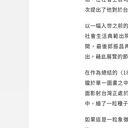
次提出了他對於
以一幅入世之前的
社會生活典範出
開，最後郭振昌再
出。藉此展覽的
在作為總結的〈1
攏於單一圖畫之
面影射台灣正處
中，繪了一粒種
如果這是一粒象