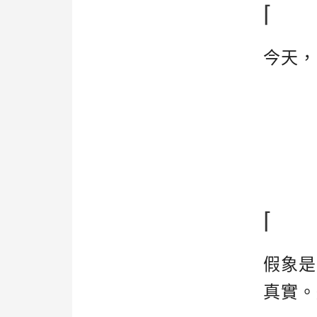
⌈
今天，
⌈
假象是
真實。