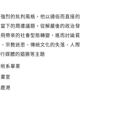
有強烈的批判風格，他以通俗而直接的
映當下的周遭議題，從解嚴後的政治發
起飛帶來的社會型態轉變，進而討論貧
濫、宗教迷思、傳統文化的失落、人際
流行媒體的猖獗等主題
美術系畢業
生畫室
灣鹿港