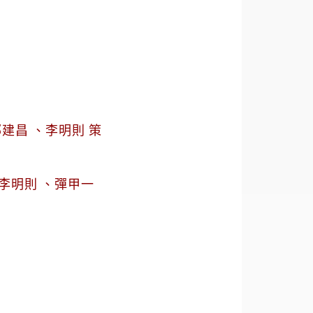
鄭建昌 、李明則 策
李明則 、彈甲一