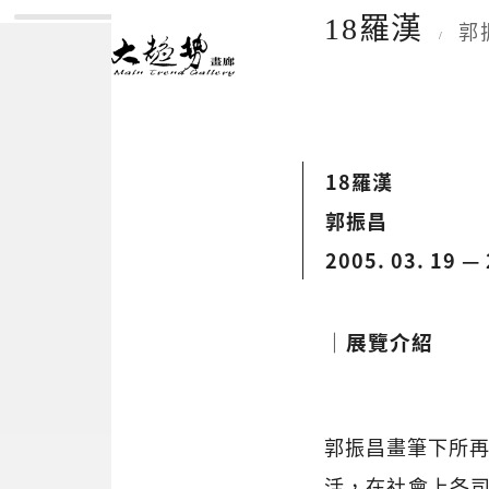
18羅漢
郭
/
18羅漢
郭振昌
2005. 03. 19 — 
│展覽介紹
郭振昌畫筆下所再
活，在社會上各司