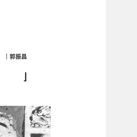
｜郭振昌
⌋