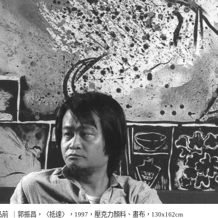
作品前 ｜郭振昌，〈抵達〉，1997，壓克力顏料、畫布，130x162cm