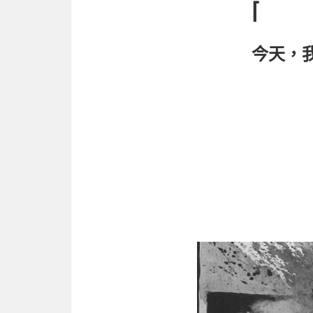
⌈
今天，