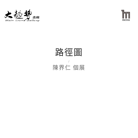
路徑圖
/
陳界仁 個展