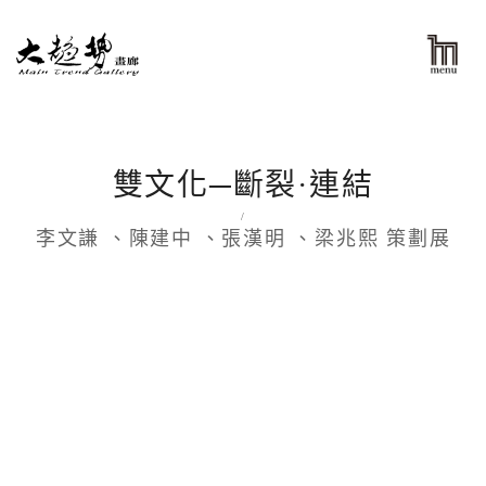
雙文化─斷裂·連結
/
李文謙 、陳建中 、張漢明 、梁兆熙 策劃展