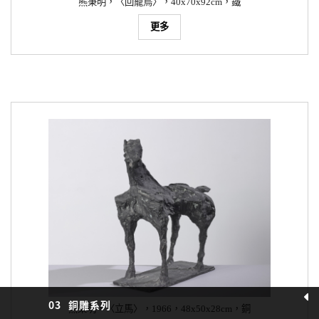
熊秉明，〈回籠鳥〉，40x70x92cm，鐵
更多
03
銅雕系列
熊秉明，〈立馬〉，1966，48x50x28cm，銅