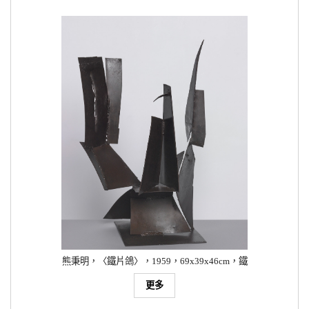
熊秉明，〈
鐵片鴿
〉，1959，69x39x46cm，鐵
更多